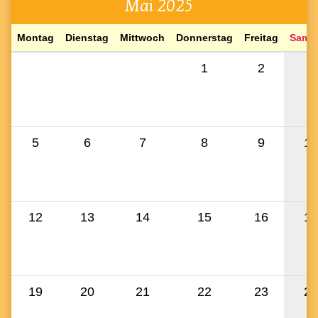
Mai 2025
Mo
ntag
Di
enstag
Mi
ttwoch
Do
nnerstag
Fr
eitag
Sa
ms
1
2
3
5
6
7
8
9
10
12
13
14
15
16
17
19
20
21
22
23
24